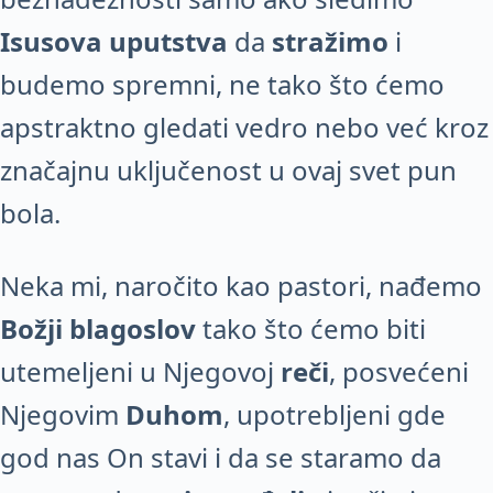
Isusova uputstva
da
stražimo
i
budemo spremni, ne tako što ćemo
apstraktno gledati vedro nebo već kroz
značajnu uključenost u ovaj svet pun
bola.
Neka mi, naročito kao pastori, nađemo
Božji blagoslov
tako što ćemo biti
utemeljeni u Njegovoj
reči
, posvećeni
Njegovim
Duhom
, upotrebljeni gde
god nas On stavi i da se staramo da