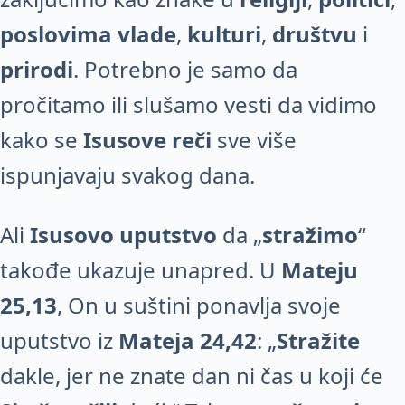
poslovima vlade
,
kulturi
,
društvu
i
prirodi
. Potrebno je samo da
pročitamo ili slušamo vesti da vidimo
kako se
Isusove reči
sve više
ispunjavaju svakog dana.
Ali
Isusovo uputstvo
da „
stražimo
“
takođe ukazuje unapred. U
Mateju
25,13
, On u suštini ponavlja svoje
uputstvo iz
Mateja 24,42
: „
Stražite
dakle, jer ne znate dan ni čas u koji će