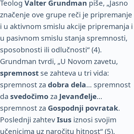
Teolog
Valter Grundman
piše, „Jasno
značenje ove grupe reči je pripremanje
i u aktivnom smislu akcije pripremanja i
u pasivnom smislu stanja spremnosti,
sposobnosti ili odlučnosti“ (4).
Grundman tvrdi, „U Novom zavetu,
spremnost
se zahteva u tri vida:
spremnost za
dobra dela
… spremnost
da
svedočimo
za
Jevanđelje
…
spremnost za
Gospodnji povratak
.
Poslednji zahtev
Isus
iznosi svojim
učenicima uz naročitu hitnost“ (5).