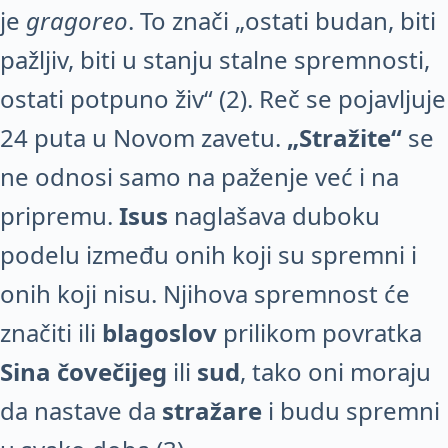
je
gragoreo
. To znači „ostati budan, biti
pažljiv, biti u stanju stalne spremnosti,
ostati potpuno živ“ (2). Reč se pojavljuje
24 puta u Novom zavetu.
„Stražite“
se
ne odnosi samo na paženje već i na
pripremu.
Isus
naglašava duboku
podelu između onih koji su spremni i
onih koji nisu. Njihova spremnost će
značiti ili
blagoslov
prilikom povratka
Sina čovečijeg
ili
sud
, tako oni moraju
da nastave da
stražare
i budu spremni