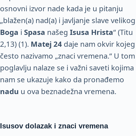
osnovni izvor nade kada je u pitanju
„blažen(a) nad(a) i javljanje slave velikog
Boga
i
Spasa
našeg
Isusa Hrista
“ (Titu
2,13) (1).
Matej 24
daje nam okvir kojeg
često nazivamo „znaci vremena.“ U tom
poglavlju nalaze se i važni saveti kojima
nam se ukazuje kako da pronađemo
nadu
u ova beznadežna vremena.
Isusov dolazak i znaci vremena