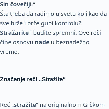
Sin čovečiji
.“
Šta treba da radimo u svetu koji kao da
sve brže i brže gubi kontrolu?
Stražarite
i budite spremni. Ove reči
čine osnovu
nade
u beznadežno
vreme.
Značenje reči „Stražite“
Reč „
stražite
“ na originalnom Grčkom