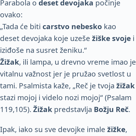
Parabola o
deset devojaka
počinje
ovako:
„Tada će biti
carstvo nebesko
kao
deset devojaka koje uzeše
žiške svoje
i
iziđoše na susret ženiku.“
Žižak
, ili lampa, u drevno vreme imao je
vitalnu važnost jer je pružao svetlost u
tami. Psalmista kaže, „Reč je tvoja
žižak
stazi mojoj i videlo nozi mojoj“ (Psalam
119,105).
Žižak
predstavlja
Božju Reč
.
Ipak, iako su sve devojke imale
žižke
,