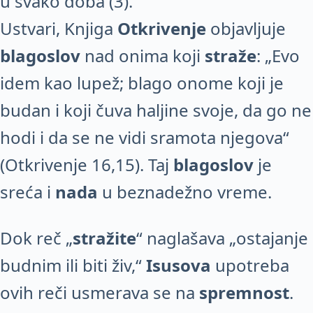
u svako doba (3).
Ustvari, Knjiga
Otkrivenje
objavljuje
blagoslov
nad onima koji
straže
: „Evo
idem kao lupež; blago onome koji je
budan i koji čuva haljine svoje, da go ne
hodi i da se ne vidi sramota njegova“
(Otkrivenje 16,15). Taj
blagoslov
je
sreća i
nada
u beznadežno vreme.
Dok reč „
stražite
“ naglašava „ostajanje
budnim ili biti živ,“
Isusova
upotreba
ovih reči usmerava se na
spremnost
.