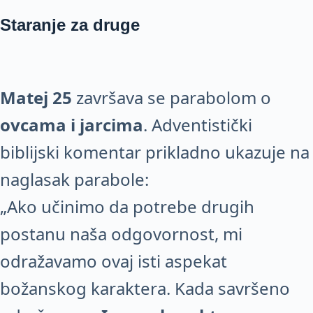
Staranje za druge
Matej 25
završava se parabolom o
ovcama i jarcima
. Adventistički
biblijski komentar prikladno ukazuje na
naglasak parabole:
„Ako učinimo da potrebe drugih
postanu naša odgovornost, mi
odražavamo ovaj isti aspekat
božanskog karaktera. Kada savršeno