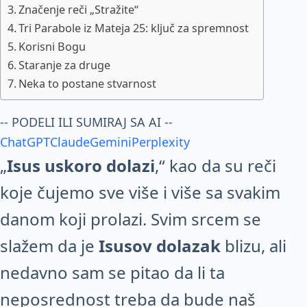
Značenje reči „Stražite“
Tri Parabole iz Mateja 25: ključ za spremnost
Korisni Bogu
Staranje za druge
Neka to postane stvarnost
-- PODELI ILI SUMIRAJ SA AI --
ChatGPT
Claude
Gemini
Perplexity
„
Isus uskoro dolazi
,“ kao da su reči
koje čujemo sve više i više sa svakim
danom koji prolazi. Svim srcem se
slažem da je
Isusov dolazak
blizu, ali
nedavno sam se pitao da li ta
neposrednost treba da bude naš