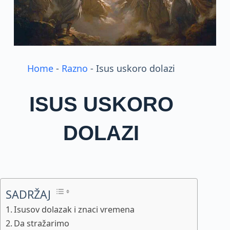
Home
-
Razno
-
Isus uskoro dolazi
ISUS USKORO
DOLAZI
SADRŽAJ
Isusov dolazak i znaci vremena
Da stražarimo