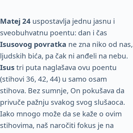
Matej 24
uspostavlja jednu jasnu i
sveobuhvatnu poentu: dan i čas
Isusovog povratka
ne zna niko od nas,
ljudskih bića, pa čak ni anđeli na nebu.
Isus
tri puta naglašava ovu poentu
(stihovi 36, 42, 44) u samo osam
stihova. Bez sumnje, On pokušava da
privuče pažnju svakog svog slušaoca.
Iako mnogo može da se kaže o ovim
stihovima, naš naročiti fokus je na