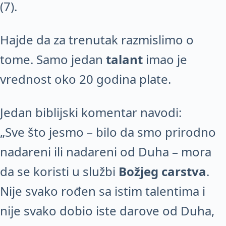
(7).
Hajde da za trenutak razmislimo o
tome. Samo jedan
talant
imao je
vrednost oko 20 godina plate.
Jedan biblijski komentar navodi:
„Sve što jesmo – bilo da smo prirodno
nadareni ili nadareni od Duha – mora
da se koristi u službi
Božjeg carstva
.
Nije svako rođen sa istim talentima i
nije svako dobio iste darove od Duha,