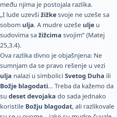
među njima je postojala razlika.
„I lude uzevši
žižke
svoje ne uzeše sa
sobom
ulja
. A mudre uzeše
ulje
u
sudovima sa
žižcima
svojim“ (Matej
25,3.4).
Ova razlika divno je objašnjena: Ne
sumnjam da se pravo rešenje u vezi
ulja
nalazi u simbolici
Svetog Duha
ili
Božje blagodati
… Treba da kažemo da
su
deset devojaka
do sada jednako
koristile
Božju blagodat
, ali razlikovale
su se u ovome – iako su mudre čuvale