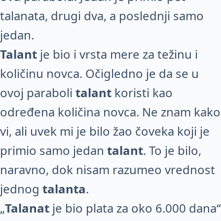
talanata, drugi dva, a poslednji samo
jedan.
Talant
je bio i vrsta mere za težinu i
količinu novca. Očigledno je da se u
ovoj paraboli
talant
koristi kao
određena količina novca. Ne znam kako
vi, ali uvek mi je bilo žao čoveka koji je
primio samo jedan
talant
. To je bilo,
naravno, dok nisam razumeo vrednost
jednog
talanta
.
„
Talanat
je bio plata za oko 6.000 dana“