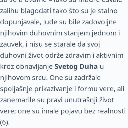
zalihu blagodati tako što su je stalno
dopunjavale, lude su bile zadovoljne
njihovim duhovnim stanjem jednom i
zauvek, i nisu se starale da svoj
duhovni život održe zdravim i aktivnim
kroz obnavljanje
Svetog Duha
u
njihovom srcu. One su zadržale
spoljašnje prikazivanje i formu vere, ali
zanemarile su pravi unutrašnji život
vere; one su imale pojavu bez realnosti
(6).