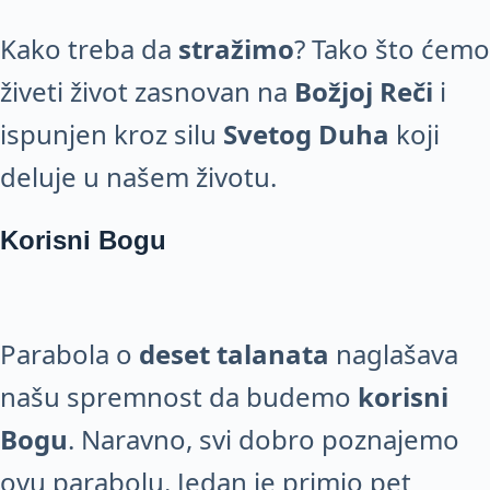
Kako treba da
stražimo
? Tako što ćemo
živeti život zasnovan na
Božjoj Reči
i
ispunjen kroz silu
Svetog Duha
koji
deluje u našem životu.
Korisni Bogu
Parabola o
deset talanata
naglašava
našu spremnost da budemo
korisni
Bogu
. Naravno, svi dobro poznajemo
ovu parabolu. Jedan je primio pet