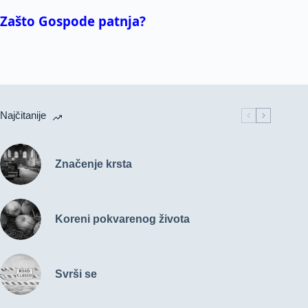
Zašto Gospode patnja?
Najčitanije
Značenje krsta
Koreni pokvarenog života
Svrši se