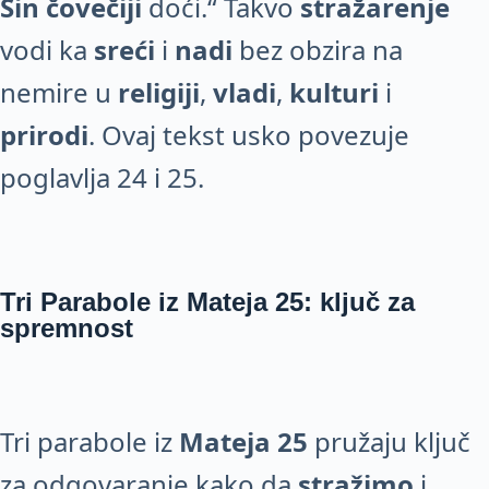
Sin čovečiji
doći.“ Takvo
stražarenje
vodi ka
sreći
i
nadi
bez obzira na
nemire u
religiji
,
vladi
,
kulturi
i
prirodi
. Ovaj tekst usko povezuje
poglavlja 24 i 25.
Tri Parabole iz Mateja 25: ključ za
spremnost
Tri parabole iz
Mateja 25
pružaju ključ
za odgovaranje kako da
stražimo
i