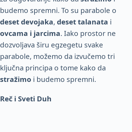
budemo spremni. To su parabole o
deset devojaka
,
deset talanata
i
ovcama i jarcima
. Iako prostor ne
dozvoljava širu egzegetu svake
parabole, možemo da izvučemo tri
ključna principa o tome kako da
stražimo
i budemo spremni.
Reč i Sveti Duh