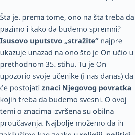
Šta je, prema tome, ono na šta treba da
pazimo i kako da budemo spremni?
Isusovo uputstvo „stražite“
najpre
ukazuje unazad na ono što je On učio u
prethodnom 35. stihu. Tu je On
upozorio svoje učenike (i nas danas) da
će postojati
znaci Njegovog povratka
kojih treba da budemo svesni. O ovoj
temi o znacima izvršena su obilna
proučavanja. Najbolje možemo da ih
zaključimo kao znake u
religiji
,
politici
,