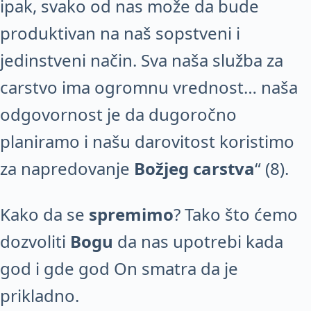
ipak, svako od nas može da bude
produktivan na naš sopstveni i
jedinstveni način. Sva naša služba za
carstvo ima ogromnu vrednost… naša
odgovornost je da dugoročno
planiramo i našu darovitost koristimo
za napredovanje
Božjeg carstva
“ (8).
Kako da se
spremimo
? Tako što ćemo
dozvoliti
Bogu
da nas upotrebi kada
god i gde god On smatra da je
prikladno.