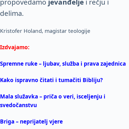
propovedamo
jevanđelje
i rečju i
delima.
Kristofer Holand, magistar teologije
Izdvajamo:
Spremne ruke – ljubav, služba i prava zajednica
Kako ispravno čitati i tumačiti Bibliju?
Mala služavka – priča o veri, isceljenju i
svedočanstvu
Briga – neprijatelj vjere