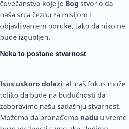
čovečanstvo koje je
Bog
stvorio da
naša srca čeznu za misijom i
objavljivanjem poruke, tako da niko ne
bude izgubljen.
Neka to postane stvarnost
Isus uskoro dolazi
, ali naš fokus može
toliko da bude na budućnosti da
zaboravimo našu sadašnju stvarnost.
Možemo da pronađemo
nadu
u vreme
beznadežnosti samo ako sledimo