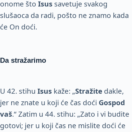
onome što
Isus
savetuje svakog
slušaoca da radi, pošto ne znamo kada
će On doći.
Da stražarimo
U 42. stihu
Isus
kaže: „
Stražite
dakle,
jer ne znate u koji će čas doći
Gospod
vaš
.“ Zatim u 44. stihu: „Zato i vi budite
gotovi; jer u koji čas ne mislite doći će