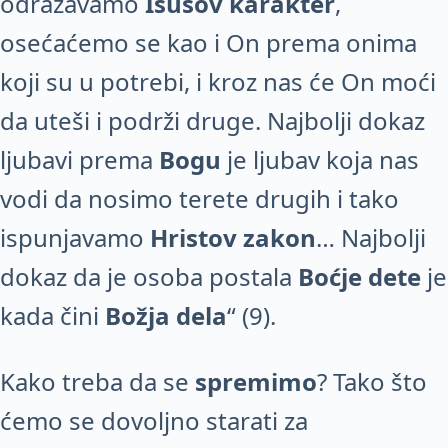
odražavamo
Isusov karakter
,
osećaćemo se kao i On prema onima
koji su u potrebi, i kroz nas će On moći
da uteši i podrži druge. Najbolji dokaz
ljubavi prema
Bogu
je ljubav koja nas
vodi da nosimo terete drugih i tako
ispunjavamo
Hristov zakon
… Najbolji
dokaz da je osoba postala
Boćje dete
je
kada čini
Božja dela
“ (9).
Kako treba da se
spremimo
? Tako što
ćemo se dovoljno starati za