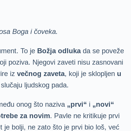
dnosa Boga i čoveka.
kument. To je
Božja odluka
da se poveže
 koji poziva. Njegovi zaveti nisu zasnovani
vire iz
večnog zaveta
, koji je sklopljen
u
 slučaju ljudskog pada.
između onog što naziva
„prvi“
i
„novi“
potrebe za novim
. Pavle ne kritikuje prvi
 je bolji, ne zato što je prvi bio loš, već