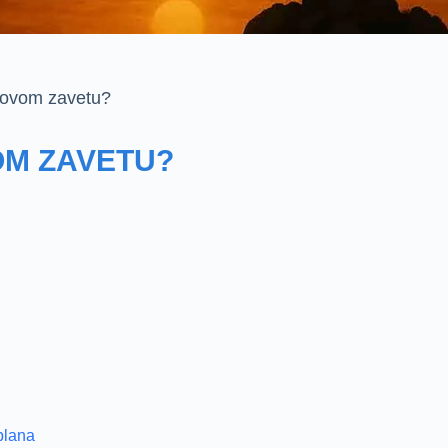
Novom zavetu?
OM ZAVETU?
 plana