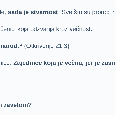
le,
sada je stvarnost
. Sve što su proroci n
ečenici koja odzvanja kroz večnost:
 narod.“
(Otkrivenje 21,3)
nice.
Zajednice koja je večna, jer je za
im zavetom?