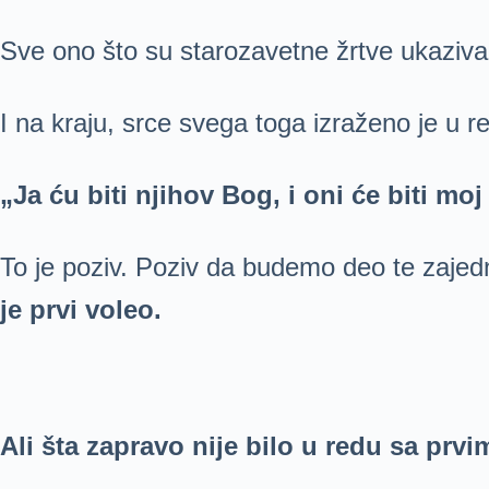
Sve ono što su starozavetne žrtve ukaziva
I na kraju, srce svega toga izraženo je u r
„Ja ću biti njihov Bog, i oni će biti moj
To je poziv. Poziv da budemo deo te zajed
je prvi voleo.
Ali šta zapravo nije bilo u redu sa prv