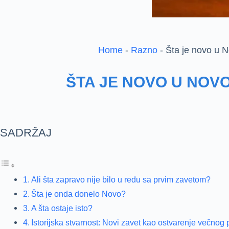
Home
-
Razno
-
Šta je novo u 
ŠTA JE NOVO U NOV
SADRŽAJ
Ali šta zapravo nije bilo u redu sa prvim zavetom?
Šta je onda donelo Novo?
A šta ostaje isto?
Istorijska stvarnost: Novi zavet kao ostvarenje večnog