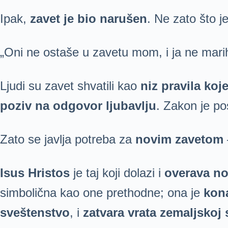
Ipak,
zavet je bio narušen
. Ne zato što j
„Oni ne ostaše u zavetu mom, i ja ne marih
Ljudi su zavet shvatili kao
niz pravila koje
poziv na odgovor ljubavlju
. Zakon je po
Zato se javlja potreba za
novim zavetom
Isus Hristos
je taj koji dolazi i
overava no
simbolična kao one prethodne; ona je
kona
sveštenstvo
, i
zatvara vrata zemaljskoj 