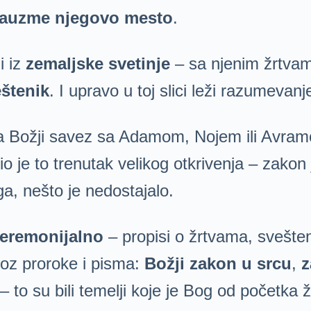
 zauzme njegovo mesto
.
i iz
zemaljske svetinje
– sa njenim žrtvam
štenik
. I upravo u toj slici leži razumevanj
na Božji savez sa Adamom, Nojem ili Avram
io je to trenutak velikog otkrivenja – zakon
ga, nešto je nedostajalo.
ceremonijalno
– propisi o žrtvama, sveštens
roz proroke i pisma:
Božji zakon u srcu
,
z
 – to su bili temelji koje je Bog od početka 