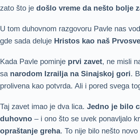
zato što je
došlo vreme da nešto bolje
U tom duhovnom razgovoru Pavle nas vod
gde sada deluje
Hristos kao naš Prvosve
Kada Pavle pominje
prvi zavet
, ne misli 
sa
narodom Izrailja na Sinajskoj gori
. B
prolivena kao potvrda. Ali i pored svega to
Taj zavet imao je dva lica.
Jedno je bilo 
duhovno
– i ono što se uvek ponavljalo k
opraštanje greha
. To nije bilo nešto novo