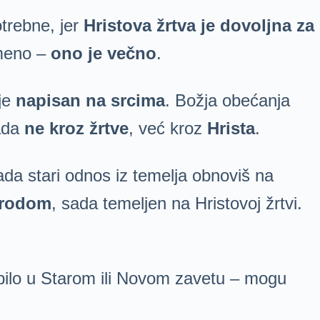
otrebne, jer
Hristova žrtva je dovoljna za
emeno –
ono je večno
.
 je
napisan na srcima
. Božja obećanja
sada
ne kroz žrtve
, već kroz
Hrista
.
da stari odnos iz temelja obnoviš na
arodom
, sada temeljen na Hristovoj žrtvi.
 bilo u Starom ili Novom zavetu – mogu