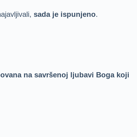
ajavljivali,
sada je ispunjeno
.
snovana na savršenoj ljubavi Boga koji