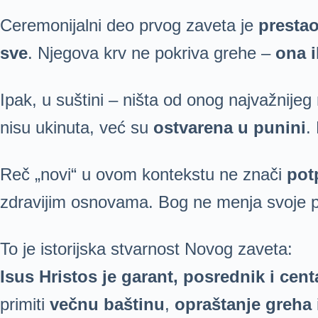
Ceremonijalni deo prvog zaveta je
prestao
sve
. Njegova krv ne pokriva grehe –
ona i
Ipak, u suštini – ništa od onog najvažnijeg
nisu ukinuta, već su
ostvarena u punini
.
Reč „novi“ u ovom kontekstu ne znači
pot
zdravijim osnovama. Bog ne menja svoje 
To je istorijska stvarnost Novog zaveta:
Isus Hristos je garant, posrednik i cen
primiti
večnu baštinu
,
opraštanje greha