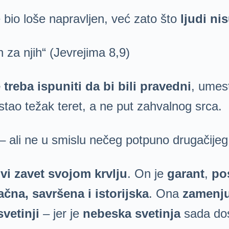
e bio loše napravljen, već zato što
ljudi ni
 za njih“ (Jevrejima 8,9)
 treba ispuniti da bi bili pravedni
, umes
stao težak teret, a ne put zahvalnog srca.
– ali ne u smislu nečeg potpuno drugačije
vi zavet svojom krvlju
. On je
garant
,
po
čna, savršena i istorijska
. Ona
zamenju
svetinji
– jer je
nebeska svetinja
sada dos