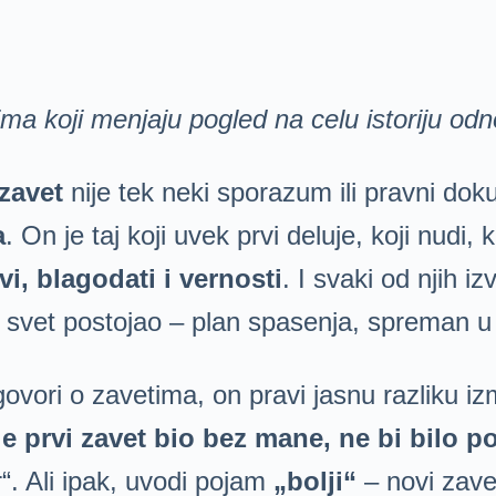
vima koji menjaju pogled na celu istoriju o
zavet
nije tek neki sporazum ili pravni do
a
. On je taj koji uvek prvi deluje, koji nudi,
i, blagodati i vernosti
. I svaki od njih iz
je svet postojao – plan spasenja, spreman u
govori o zavetima, on pravi jasnu razliku 
je prvi zavet bio bez mane, ne bi bilo 
“. Ali ipak, uvodi pojam
„bolji“
– novi zavet