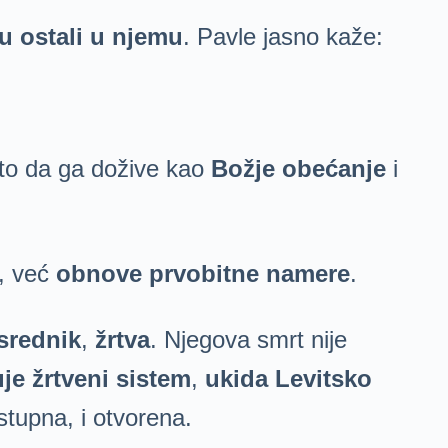
su ostali u njemu
. Pavle jasno kaže:
to da ga dožive kao
Božje obećanje
i
g, već
obnove prvobitne namere
.
srednik
,
žrtva
. Njegova smrt nije
je žrtveni sistem
,
ukida Levitsko
tupna, i otvorena.