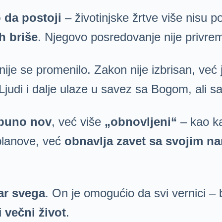
 da postoji
– životinjske žrtve više nisu p
h briše
. Njegovo posredovanje nije privr
 nije se promenilo. Zakon nije izbrisan, već
 Ljudi i dalje ulaze u savez sa Bogom, ali 
puno nov
, već više
„obnovljeni“
– kao ka
planove, već
obnavlja zavet sa svojim n
tar svega
. On je omogućio da svi vernici –
i
večni život
.