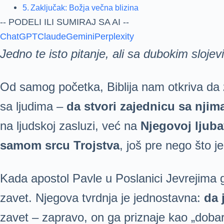
Zaključak: Božja večna blizina
-- PODELI ILI SUMIRAJ SA AI --
ChatGPT
Claude
Gemini
Perplexity
Jedno te isto pitanje, ali sa dubokim sloje
Od samog početka, Biblija nam otkriva da
sa ljudima –
da stvori zajednicu sa njim
na ljudskoj zasluzi, već na
Njegovoj ljubav
samom srcu Trojstva
, još pre nego što 
Kada apostol Pavle u Poslanici Jevrejima 
zavet. Njegova tvrdnja je jednostavna:
da 
zavet – zapravo, on ga priznaje kao „dobar