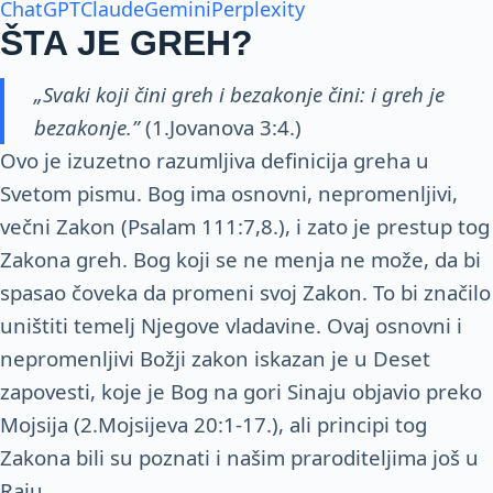
ChatGPT
Claude
Gemini
Perplexity
ŠTA JE GREH?
„Svaki koji čini greh i bezakonje čini: i greh je
bezakonje.”
(1.Jovanova 3:4.)
Ovo je izuzetno razumljiva definicija greha u
Svetom pismu. Bog ima osnovni, nepromenljivi,
večni Zakon (Psalam 111:7,8.), i zato je prestup tog
Zakona greh. Bog koji se ne menja ne može, da bi
spasao čoveka da promeni svoj Zakon. To bi značilo
uništiti temelj Njegove vladavine. Ovaj osnovni i
nepromenljivi Božji zakon iskazan je u Deset
zapovesti, koje je Bog na gori Sinaju objavio preko
Mojsija (2.Mojsijeva 20:1-17.), ali principi tog
Zakona bili su poznati i našim praroditeljima još u
Raju.