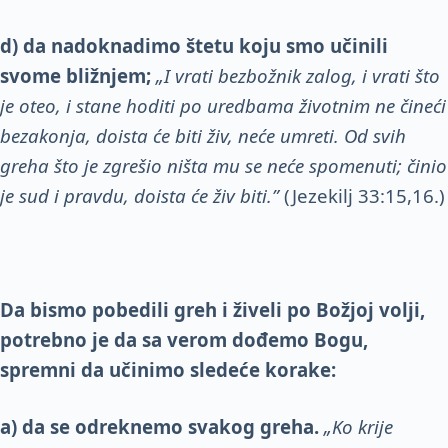
d) da nadoknadimo štetu koju smo učinili
svome bližnjem;
„I vrati bezbožnik zalog, i vrati što
je oteo, i stane hoditi po uredbama životnim ne čineći
bezakonja, doista će biti živ, neće umreti. Od svih
greha što je zgrešio ništa mu se neće spomenuti; činio
je sud i pravdu, doista će živ biti.”
(Jezekilj 33:15,16.)
Da bismo pobedili greh i živeli po Božjoj volji,
potrebno je da sa verom dođemo Bogu,
spremni da učinimo sledeće korake:
a) da se odreknemo svakog greha.
„Ko krije