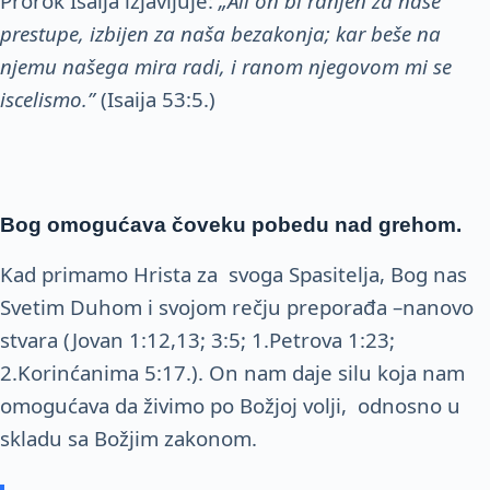
Prorok Isaija izjavljuje:
„Ali on bi ranjen
za naše
prestupe, izbijen za naša bezakonja; kar beše na
njemu našega mira radi, i ranom njegovom mi se
iscelismo.”
(Isaija 53:5.)
Bog omogućava čoveku pobedu nad grehom.
Kad primamo Hrista za svoga Spasitelja, Bog nas
Svetim Duhom i svojom rečju preporađa –nanovo
stvara (Jovan 1:12,13; 3:5; 1.Petrova 1:23;
2.Korinćanima 5:17.). On nam daje silu koja nam
omogućava da živimo po Božjoj volji, odnosno u
skladu sa Božjim zakonom.