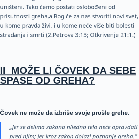
uništeni. Tako ćemo postati oslobođeni od
prisutnosti greha,a Bog će za nas stvoriti novi svet,
u kome pravda živi, i u kome neće više biti bolesti,
stradanja i smrti (2.Petrova 3:13; Otkrivenje 21:1.)
II MOŽE LI ČOVEK DA SEBE
SPASE OD GREHA?
Čovek ne može da izbriše svoje prošle grehe.
„Jer se
delima zakona nijedno telo neće opravdati
pred njim; jer kroz zakon dolazi poznanje greha.”