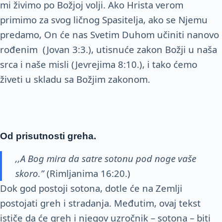
mi živimo po Božjoj volji. Ako Hrista verom
primimo za svog ličnog Spasitelja, ako se Njemu
predamo, On će nas Svetim Duhom učiniti nanovo
rođenim (Jovan 3:3.), utisnuće zakon Božji u naša
srca i naše misli (Jevrejima 8:10.), i tako ćemo
živeti u skladu sa Božjim zakonom.
Od prisutnosti greha.
,,A Bog mira da satre sotonu pod
noge vaše
skoro.”
(Rimljanima 16:20.)
Dok god postoji sotona, dotle će na Zemlji
postojati greh i stradanja. Međutim, ovaj tekst
ističe da će greh i njegov uzročnik – sotona – biti