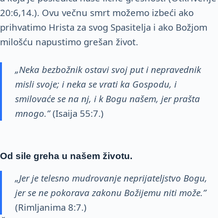
20:6,14.). Ovu večnu smrt možemo izbeći ako
prihvatimo Hrista za svog Spasitelja i ako Božjom
milošću napustimo grešan život.
„Neka bezbožnik ostavi svoj put i nepravednik
misli svoje; i neka se vrati ka Gospodu, i
smilovaće se na nj, i k Bogu našem, jer prašta
mnogo.”
(Isaija 55:7.)
Od sile greha u našem životu.
„Jer je telesno mudrovanje neprijateljstvo Bogu,
jer se ne pokorava zakonu Božijemu
niti može.”
(Rimljanima 8:7.)