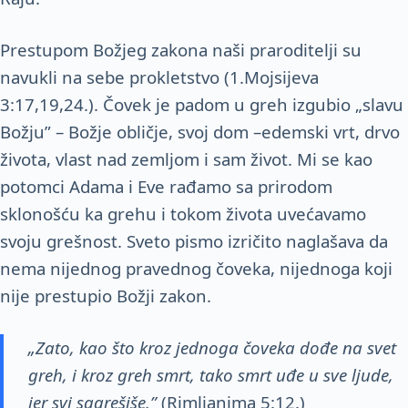
Prestupom Božjeg zakona naši praroditelji su
navukli na sebe prokletstvo (1.Mojsijeva
3:17,19,24.). Čovek je padom u greh izgubio „slavu
Božju” – Božje obličje, svoj dom –edemski vrt, drvo
života, vlast nad zemljom i sam život. Mi se kao
potomci Adama i Eve rađamo sa prirodom
sklonošću ka grehu i tokom života uvećavamo
svoju grešnost. Sveto pismo izričito naglašava da
nema nijednog pravednog čoveka, nijednoga koji
nije prestupio Božji zakon.
„Zato, kao što kroz jednoga čoveka dođe na svet
greh, i kroz greh smrt, tako smrt uđe u sve ljude,
jer svi sagrešiše.”
(Rimljanima 5:12.)