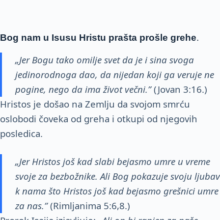
Bog nam u Isusu Hristu prašta prošle grehe
.
„Jer Bo
gu tako omilje svet da je i sina svoga
jedinorodnoga dao, da ni
jedan koji ga veruje ne
pogine, nego da ima život večni.”
(Jovan 3:16.)
Hristos je došao na Zemlju da svojom smrću
oslobodi čoveka od greha i otkupi od njegovih
posledica.
„Jer Hristos još kad slabi bejasmo umre u vreme
svoje za bezbožnike. Ali Bog pokazuje svoju ljubav
k nama što Hristos još kad bejasmo grešnici umre
za nas.”
(Rimljanima 5:6,8.)