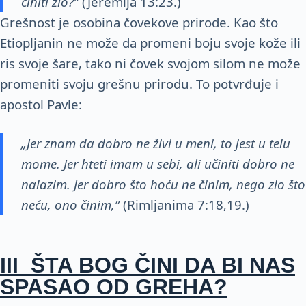
činiti zlo?”
(Jeremija 13:23.)
Grešnost je osobina čovekove prirode. Kao što
Etiopljanin ne može da promeni boju svoje kože ili
ris svoje šare, tako ni čovek svojom silom ne može
promeniti svoju grešnu prirodu. To potvrđuje i
apostol Pavle:
„Jer znam da dobro ne živi u meni, to jest u telu
mome. Jer hteti imam u sebi, ali učiniti dobro ne
nalazim. Jer dobro što hoću ne činim, nego zlo što
neću, ono činim,”
(Rimljanima 7:18,19.)
III ŠTA BOG ČINI DA BI NAS
SPASAO OD GREHA?