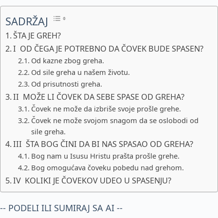
SADRŽAJ
ŠTA JE GREH?
I OD ČEGA JE POTREBNO DA ČOVEK BUDE SPASEN?
Od kazne zbog greha.
Od sile greha u našem životu.
Od prisutnosti greha.
II MOŽE LI ČOVEK DA SEBE SPASE OD GREHA?
Čovek ne može da izbriše svoje prošle grehe.
Čovek ne može svojom snagom da se oslobodi od
sile greha.
III ŠTA BOG ČINI DA BI NAS SPASAO OD GREHA?
Bog nam u Isusu Hristu prašta prošle grehe.
Bog omogućava čoveku pobedu nad grehom.
IV KOLIKI JE ČOVEKOV UDEO U SPASENJU?
-- PODELI ILI SUMIRAJ SA AI --