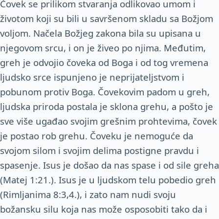
Čovek se prilikom stvaranja odlikovao umom i
životom koji su bili u savršenom skladu sa Božjom
voljom. Načela Božjeg zakona bila su upisana u
njegovom srcu, i on je živeo po njima. Međutim,
greh je odvojio čoveka od Boga i od tog vremena
ljudsko srce ispunjeno je neprijateljstvom i
pobunom protiv Boga. Čovekovim padom u greh,
ljudska priroda postala je sklona grehu, a pošto je
sve više ugađao svojim grešnim prohtevima, čovek
je postao rob grehu. Čoveku je nemoguće da
svojom silom i svojim delima postigne pravdu i
spasenje. Isus je došao da nas spase i od sile greha
(Matej 1:21.). Isus je u ljudskom telu pobedio greh
(Rimljanima 8:3,4.), i zato nam nudi svoju
božansku silu koja nas može osposobiti tako da i