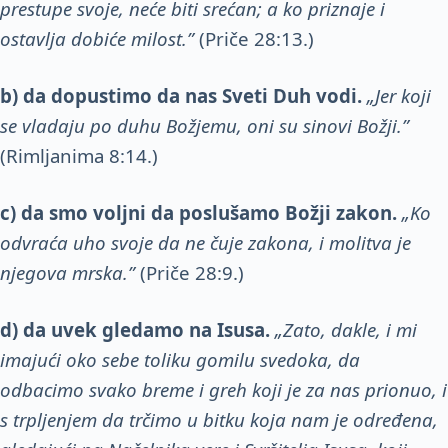
prestupe svoje, neće biti srećan; a ko priznaje i
ostavlja dobiće milost.”
(Priče 28:13.)
b) da dopustimo da nas Sveti Duh vodi.
„Jer koji
se vladaju po duhu Božjemu, oni su sinovi Božji.”
(Rimljanima 8:14.)
c)
da smo voljni da poslušamo Božji zakon.
„Ko
odvraća uho svoje da ne čuje zakona, i molitva je
njegova mrska.”
(Priče 28:9.)
d)
da uvek gledamo na Isusa.
„Zato, dakle, i mi
imajući oko sebe toliku gomilu svedoka, da
odbacimo svako breme i greh koji je za nas prionuo, i
s trpljenjem da trčimo u bitku koja nam je određena,