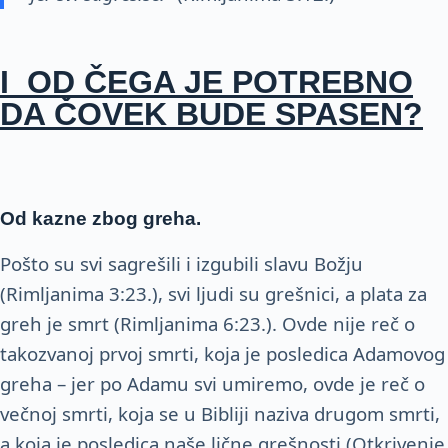
I OD ČEGA JE POTREBNO
DA ČOVEK BUDE SPASEN?
Od kazne zbog greha.
Pošto su svi sagrešili i izgubili slavu Božju
(Rimljanima 3:23.), svi ljudi su grešnici, a plata za
greh je smrt (Rimljanima 6:23.). Ovde nije reč o
takozvanoj prvoj smrti, koja je posledica Adamovog
greha – jer po Adamu svi umiremo, ovde je reč o
večnoj smrti, koja se u Bibliji naziva drugom smrti,
a koja je posledica naše lične grešnosti (Otkrivenje