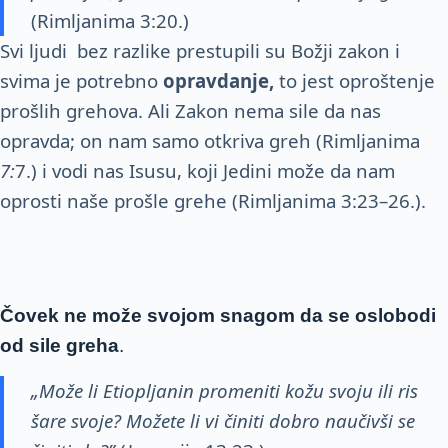
(Rimljanima 3:20.)
Svi ljudi bez razlike prestupili su Božji zakon i
svima je potrebno
opravdanje,
to jest oproštenje
prošlih grehova. Ali Zakon nema sile da nas
opravda; on nam samo otkriva greh (Rimljanima
7:
7.) i vodi nas Isusu, koji Jedini može da nam
oprosti naše prošle grehe (Rimljanima 3:23–26.).
Čovek ne može
svojom snagom da se oslobodi
od sile gre
ha
.
„Može li Etiopljanin promeniti kožu svoju ili ris
šare svoje? Možete li vi činiti dobro naučivši se