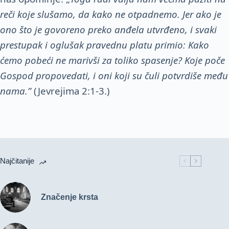
reči koje slušamo, da kako ne otpadnemo. Jer ako je
ono što je govoreno preko anđela utvrđeno, i svaki
prestupak i oglušak pravednu platu primio: Kako
ćemo pobeći ne marivši za toliko spasenje? Koje poče
Gospod propovedati, i oni koji su čuli potvrdiše među
nama.”
(Jevrejima 2:1-3.)
Najčitanije
Značenje krsta