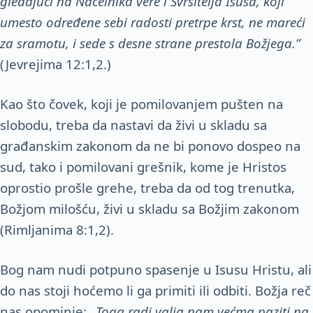
gledajući na Načelnika vere i Svršitelja Isusa, koji
umesto određene sebi radosti pretrpe krst, ne mareći
za sramotu, i sede s desne strane prestola Božjega.”
(Jevrejima 12:1,2.)
Kao što čovek, koji je pomilovanjem pušten na
slobodu, treba da nastavi da živi u skladu sa
građanskim zakonom da ne bi ponovo dospeo na
sud, tako i pomilovani grešnik, kome je Hristos
oprostio prošle grehe, treba da od tog trenutka,
Božjom milošću, živi u skladu sa Božjim zakonom
(Rimljanima 8:1,2).
Bog nam nudi potpuno spasenje u Isusu Hristu, ali
do nas stoji hoćemo li ga primiti ili odbiti. Božja reč
nas opominje: „
Toga radi valja nam većma paziti na