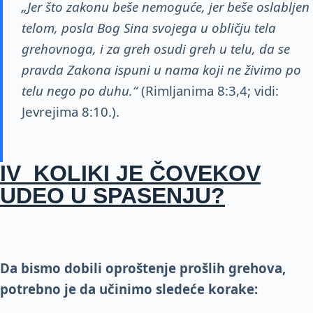
„Jer što zakonu beše nemoguće, jer beše oslabljen
telom,
posla Bog Sina svojega u obličju tela
grehovnoga, i za greh osudi greh u telu, da se
pravda Zakona ispuni u nama koji ne živimo po
telu nego po duhu.“
(Rimljanima 8:3,4; vidi:
Jevrejima 8:10.).
IV KOLIKI JE ČOVEKOV
UDEO U SPASENJU?
Da bismo dobili oproštenje prošlih grehova,
potrebno
je da učinimo sledeće korake: