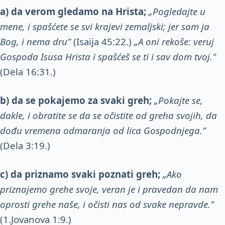
a)
da verom gledamo na Hrista;
„Pogledajte u
mene, i spašćete se svi krajevi zemaljski; jer sam ja
Bog, i nema dru
”
(Isaija 45:22.)
„A oni rekoše: veruj
Gospoda Isusa Hrista i spašćeš se ti i sav dom tvoj.”
(Dela 16:31.)
b)
da se pokajemo za svaki greh;
„Pokajte se,
dakle, i o
bratite se da se očistite od greha svojih, da
dođu vremena od
maranja od lica Gospodnjega.”
(Dela 3:19.)
c)
da priznamo svaki poznati greh;
„Ako
priznajemo gre
he svoje, veran je i pravedan da nam
oprosti grehe naše, i oči
sti nas od svake nepravde.”
(1.Jovanova 1:9.)