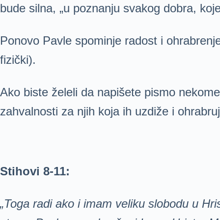
bude silna, „u poznanju svakog dobra, koje
Ponovo Pavle spominje radost i ohrabrenje k
fizički).
Ako biste želeli da napišete pismo nekome,
zahvalnosti za njih koja ih uzdiže i ohrab
S
tihovi 8-11:
„Toga radi ako i imam veliku slobodu u Hris