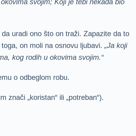
okovima svojim; Koji je tebi nekada bio
da uradi ono što on traži. Zapazite da to
o toga, on moli na osnovu ljubavi.
„Ja koji
ima, kog rodih u okovima svojim.“
 temu o odbeglom robu.
m znači „koristan“ ili „potreban“).