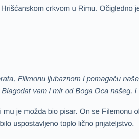
 Hrišćanskom crkvom u Rimu. Očigledno je d
brata, Filimonu ljubaznom i pomagaču našem,
vi: Blagodat vam i mir od Boga Oca našeg, 
 koji mu je možda bio pisar. On se Filemon
ilo uspostavljeno toplo lično prijateljstvo.