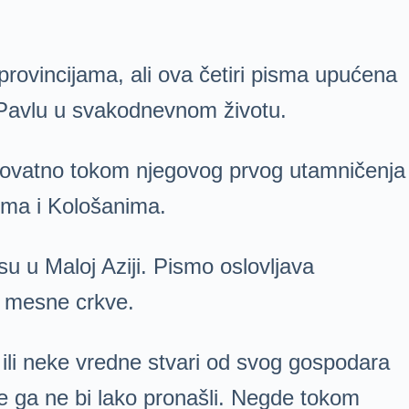
rovincijama, ali ova četiri pisma upućena
 Pavlu u svakodnevnom životu.
verovatno tokom njegovog prvog utamničenja
cima i Kološanima.
u u Maloj Aziji. Pismo oslovljava
lan mesne crkve.
ili neke vredne stvari od svog gospodara
e ga ne bi lako pronašli. Negde tokom