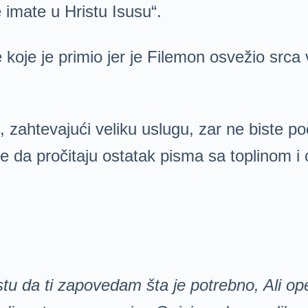
 imate u Hristu Isusu“.
oje je primio jer je Filemon osvežio srca v
 zahtevajući veliku uslugu, zar ne biste p
ruje da pročitaju ostatak pisma sa toplinom
tu da ti zapovedam šta je potrebno, Ali ope