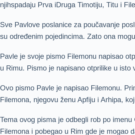
njihspadaju Prva iDruga Timotiju, Titu i Fi
Sve Pavlove poslanice za poučavanje posla
su određenim pojedincima. Zato ona mogu
Pavle je svoje pismo Filemonu napisao otp
u Rimu. Pismo je napisano otprilike u ist
Ovo pismo Pavle je napisao Filemonu. Prima
Filemona, njegovu ženu Apfiju i Arhipa, koji 
Tema ovog pisma je odbegli rob po imenu O
Filemona i pobegao u Rim gde je mogao da 