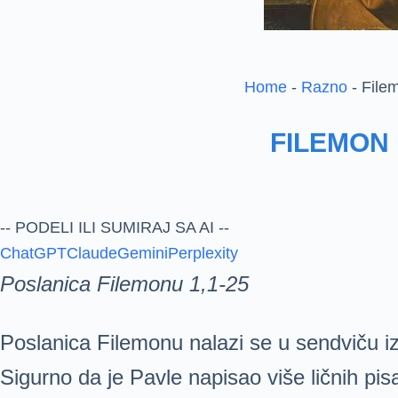
Home
-
Razno
-
File
FILEMON
-- PODELI ILI SUMIRAJ SA AI --
ChatGPT
Claude
Gemini
Perplexity
Poslanica Filemonu 1,1-25
Poslanica Filemonu nalazi se u sendviču iz
Sigurno da je Pavle napisao više ličnih pis