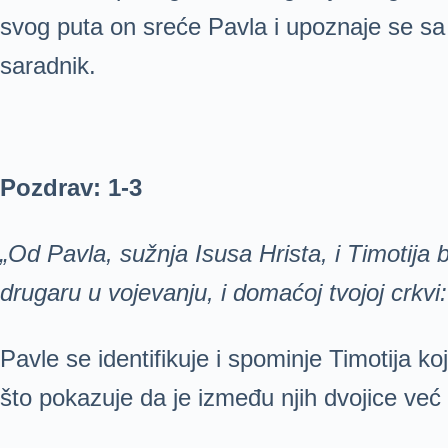
svog puta on sreće Pavla i upoznaje se sa
saradnik.
Pozdrav: 1-3
„Od Pavla, sužnja Isusa Hrista, i Timotija 
drugaru u vojevanju, i domaćoj tvojoj crk
Pavle se identifikuje i spominje Timotija
što pokazuje da je između njih dvojice već b