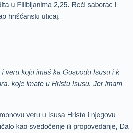
dita u Filibljanima 2,25. Reči saborac i
 hrišćanski uticaj.
 i veru koju imaš ka Gospodu Isusu i k
ra, koje imate u Hristu Isusu. Jer imam
emonovu veru u Isusa Hrista i njegovu
učalo kao svedočenje ili propovedanje, Da