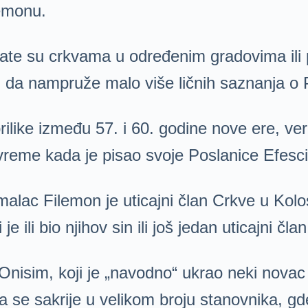
lemonu.
te su crkvama u određenim gradovima ili p
 da nampruže malo više ličnih saznanja o
rilike između 57. i 60. godine nove ere, 
o vreme kada je pisao svoje Poslanice Efes
lac Filemon je uticajni član Crkve u Kolos
je ili bio njihov sin ili još jedan uticajni č
nisim, koji je „navodno“ ukrao neki novac 
se sakrije u velikom broju stanovnika, gd