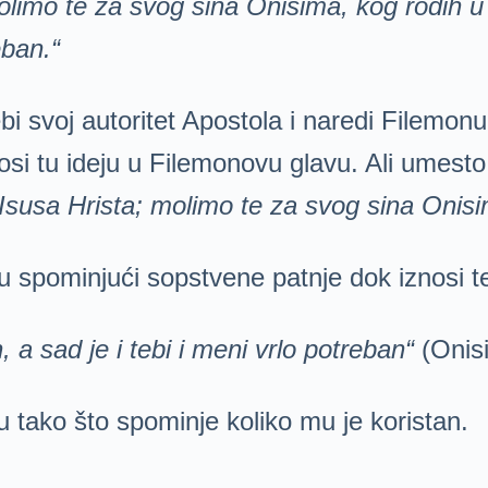
olimo te za svog sina Onisima, kog rodih u 
reban.“
 svoj autoritet Apostola i naredi Filemonu 
unosi tu ideju u Filemonovu glavu. Ali umest
Isusa Hrista; molimo te za svog sina Onis
iju spominjući sopstvene patnje dok iznosi
, a sad je i tebi i meni vrlo potreban“
(Onisi
 tako što spominje koliko mu je koristan.