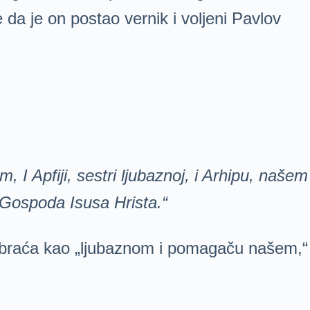
a je on postao vernik i voljeni Pavlov
 I Apfiji, sestri ljubaznoj, i Arhipu, našem
i Gospoda Isusa Hrista.“
u obraća kao „ljubaznom i pomagaču našem,“