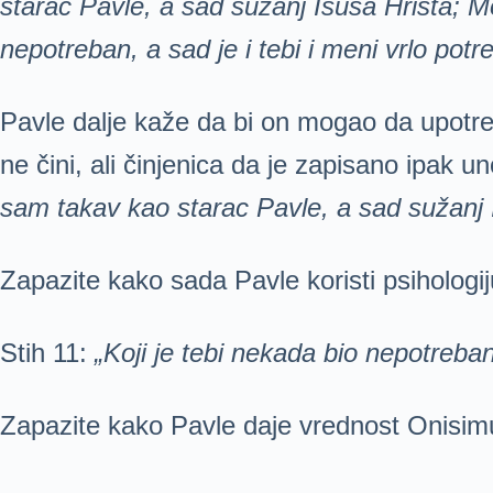
starac Pavle, a sad sužanj Isusa Hrista; M
nepotreban, a sad je i tebi i meni vrlo pot
Pavle dalje kaže da bi on mogao da upotrebi
ne čini, ali činjenica da je zapisano ipak 
sam takav kao starac Pavle, a sad sužanj 
Zapazite kako sada Pavle koristi psiholog
Stih 11:
„Koji je tebi nekada bio nepotreban
Zapazite kako Pavle daje vrednost Onisimu