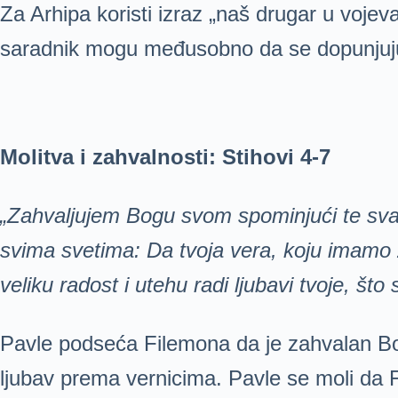
Za Arhipa koristi izraz „naš drugar u vojevan
saradnik mogu međusobno da se dopunjuju.
M
olitva i zahvalnosti: Stihovi 4-7
„Zahvaljujem Bogu svom spominjući te svag
svima svetima: Da tvoja vera, koju imamo 
veliku radost i utehu radi ljubavi tvoje, št
Pavle podseća Filemona da je zahvalan Bog
ljubav prema vernicima. Pavle se moli da 