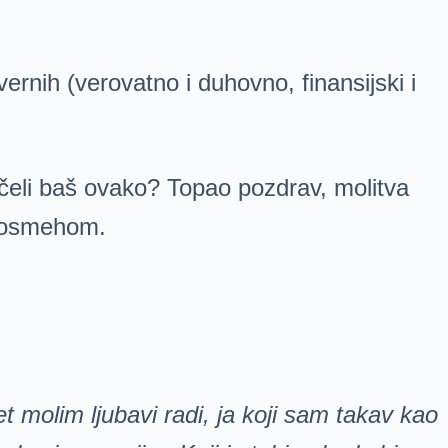
ernih (verovatno i duhovno, finansijski i
očeli baš ovako? Topao pozdrav, molitva
 i osmehom.
t molim ljubavi radi, ja koji sam takav kao