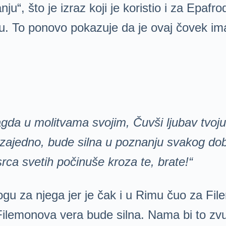
ju“, što je izraz koji je koristio i za Epafro
 To ponovo pokazuje da je ovaj čovek imao
da u molitvama svojim, Čuvši ljubav tvoju
zajedno, bude silna u poznanju svakog dob
o srca svetih počinuše kroza te, brate!“
u za njega jer je čak i u Rimu čuo za Fil
Filemonova vera bude silna. Nama bi to zv