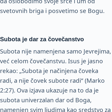
da oslobodimo svoje srce i um od
svetovnih briga i posvetimo se Bogu.
Subota je dar za čovečanstvo
Subota nije namenjena samo Jevrejima,
već celom čovečanstvu. Isus je jasno
rekao: „Subota je načinjena čoveka
radi, a nije čovek subote radi“ (Marko
2:27). Ova izjava ukazuje na to da je
subota univerzalan dar od Boga,
namenjen svim ljudima kao sredstvo za