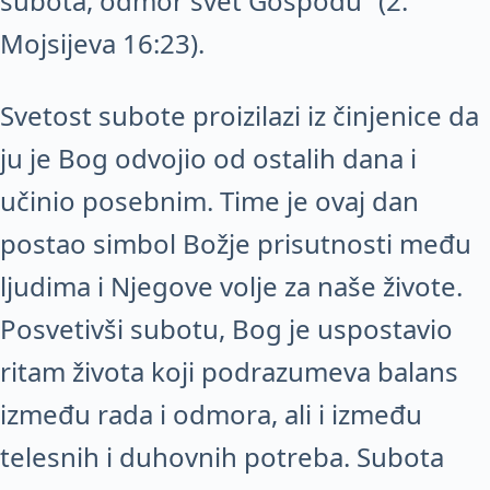
subota, odmor svet Gospodu“ (2.
Mojsijeva 16:23).
Svetost subote proizilazi iz činjenice da
ju je Bog odvojio od ostalih dana i
učinio posebnim. Time je ovaj dan
postao simbol Božje prisutnosti među
ljudima i Njegove volje za naše živote.
Posvetivši subotu, Bog je uspostavio
ritam života koji podrazumeva balans
između rada i odmora, ali i između
telesnih i duhovnih potreba. Subota