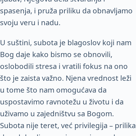
spasenja, i pruža priliku da obnavljamo
svoju veru i nadu.
U suštini, subota je blagoslov koji nam
Bog daje kako bismo se obnovili,
oslobodili stresa i vratili fokus na ono
što je zaista važno. Njena vrednost leži
u tome što nam omogućava da
uspostavimo ravnotežu u životu i da
uživamo u zajedništvu sa Bogom.
Subota nije teret, već privilegija – prilika