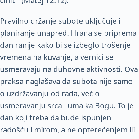
činiti“ (Matej 12:12).
Pravilno držanje subote uključuje i
planiranje unapred. Hrana se priprema
dan ranije kako bi se izbeglo trošenje
vremena na kuvanje, a vernici se
usmeravaju na duhovne aktivnosti. Ova
praksa naglašava da subota nije samo
o uzdržavanju od rada, već o
usmeravanju srca i uma ka Bogu. To je
dan koji treba da bude ispunjen
radošću i mirom, a ne opterećenjem ili