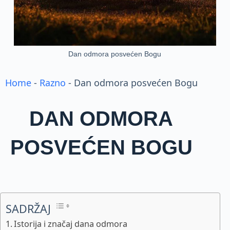
Dan odmora posvećen Bogu
Home
-
Razno
-
Dan odmora posvećen Bogu
DAN ODMORA
POSVEĆEN BOGU
SADRŽAJ
Istorija i značaj dana odmora