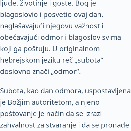
ljude, životinje i goste. Bog je
blagoslovio i posvetio ovaj dan,
naglašavajući njegovu važnost i
obećavajući odmor i blagoslov svima
koji ga poštuju. U originalnom
hebrejskom jeziku reč „subota“
doslovno znači „odmor“.
Subota, kao dan odmora, uspostavljena
je Božjim autoritetom, a njeno
poštovanje je način da se izrazi
zahvalnost za stvaranje i da se pronađe