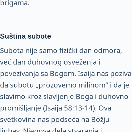
brigama.
Suština subote
Subota nije samo fizički dan odmora,
već dan duhovnog osveženja i
povezivanja sa Bogom. Isaija nas poziva
da subotu „prozovemo milinom“ i da je
slavimo kroz slavljenje Boga i duhovno
promišljanje (Isaija 58:13-14). Ova
svetkovina nas podseća na Božju
ljubav, Njegova dela stvaranja i