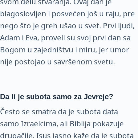
svom delu stvaranja. Ovaj dan je
blagoslovljen i posvećen još u raju, pre
nego što je greh ušao u svet. Prvi ljudi,
Adam i Eva, proveli su svoj prvi dan sa
Bogom u zajedništvu i miru, jer umor
nije postojao u savršenom svetu.
Da li je subota samo za Jevreje?
Često se smatra da je subota data
samo Izraelcima, ali Biblija pokazuje
drugačije. Isus jasno kaže da je subota