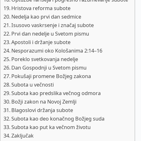
Hristova reforma subote
Nedelja kao prvi dan sedmice
Isusovo vaskrsenje i značaj subote
Prvi dan nedelje u Svetom pismu
Apostoli i držanje subote
Nesporazumi oko Kološanima 2:14–16
Poreklo svetkovanja nedelje
Dan Gospodnji u Svetom pismu
Pokušaji promene Božjeg zakona
Subota u večnosti
Subota kao predslika večnog odmora
Božji zakon na Novoj Zemlji
Blagoslovi držanja subote
Subota kao deo konačnog Božjeg suda
Subota kao put ka večnom životu
Zaključak