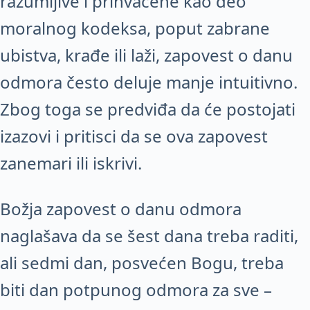
razumljive i prihvaćene kao deo
moralnog kodeksa, poput zabrane
ubistva, krađe ili laži, zapovest o danu
odmora često deluje manje intuitivno.
Zbog toga se predviđa da će postojati
izazovi i pritisci da se ova zapovest
zanemari ili iskrivi.
Božja zapovest o danu odmora
naglašava da se šest dana treba raditi,
ali sedmi dan, posvećen Bogu, treba
biti dan potpunog odmora za sve –