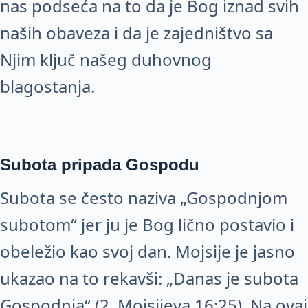
nas podseća na to da je Bog iznad svih
naših obaveza i da je zajedništvo sa
Njim ključ našeg duhovnog
blagostanja.
Subota pripada Gospodu
Subota se često naziva „Gospodnjom
subotom“ jer ju je Bog lično postavio i
obeležio kao svoj dan. Mojsije je jasno
ukazao na to rekavši: „Danas je subota
Gospodnja“ (2. Mojsijeva 16:25). Na ovaj