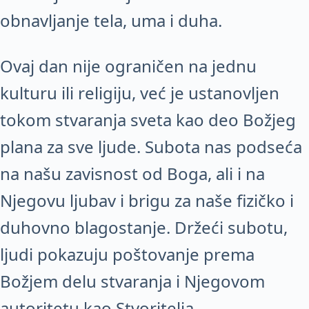
obnavljanje tela, uma i duha.
Ovaj dan nije ograničen na jednu
kulturu ili religiju, već je ustanovljen
tokom stvaranja sveta kao deo Božjeg
plana za sve ljude. Subota nas podseća
na našu zavisnost od Boga, ali i na
Njegovu ljubav i brigu za naše fizičko i
duhovno blagostanje. Držeći subotu,
ljudi pokazuju poštovanje prema
Božjem delu stvaranja i Njegovom
autoritetu kao Stvoritelja.