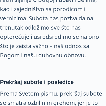
kao i zajedništvo sa porodicom i
vernicima. Subota nas poziva da na
trenutak odložimo sve što nas
opterećuje i usredsredimo se na ono
što je zaista važno – naš odnos sa
Bogom i našu duhovnu obnovu.
Prekršaj subote i posledice
Prema Svetom pismu, prekršaj subote
se smatra ozbiljnim grehom, jer je to