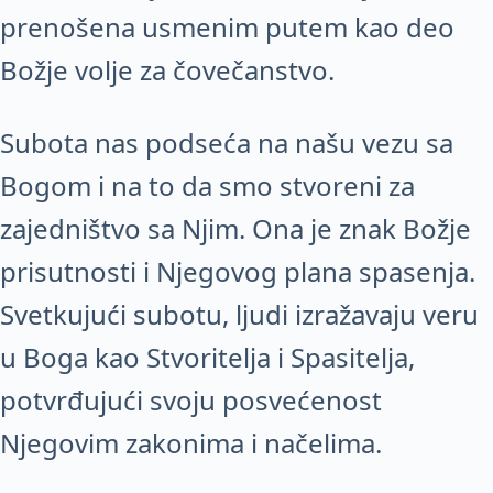
prenošena usmenim putem kao deo
Božje volje za čovečanstvo.
Subota nas podseća na našu vezu sa
Bogom i na to da smo stvoreni za
zajedništvo sa Njim. Ona je znak Božje
prisutnosti i Njegovog plana spasenja.
Svetkujući subotu, ljudi izražavaju veru
u Boga kao Stvoritelja i Spasitelja,
potvrđujući svoju posvećenost
Njegovim zakonima i načelima.