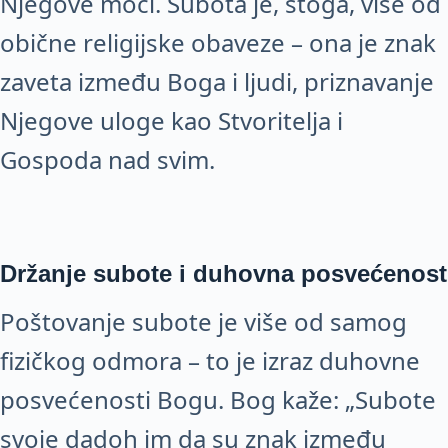
Njegove moći. Subota je, stoga, više od
obične religijske obaveze – ona je znak
zaveta između Boga i ljudi, priznavanje
Njegove uloge kao Stvoritelja i
Gospoda nad svim.
Držanje subote i duhovna posvećenost
Poštovanje subote je više od samog
fizičkog odmora – to je izraz duhovne
posvećenosti Bogu. Bog kaže: „Subote
svoje dadoh im da su znak između