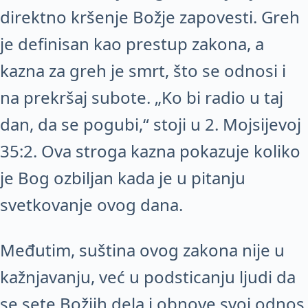
direktno kršenje Božje zapovesti. Greh
je definisan kao prestup zakona, a
kazna za greh je smrt, što se odnosi i
na prekršaj subote. „Ko bi radio u taj
dan, da se pogubi,“ stoji u 2. Mojsijevoj
35:2. Ova stroga kazna pokazuje koliko
je Bog ozbiljan kada je u pitanju
svetkovanje ovog dana.
Međutim, suština ovog zakona nije u
kažnjavanju, već u podsticanju ljudi da
se sete Božjih dela i obnove svoj odnos