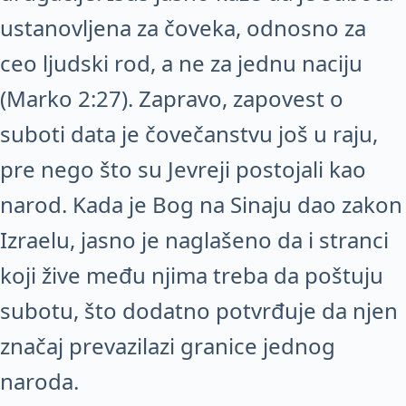
ustanovljena za čoveka, odnosno za
ceo ljudski rod, a ne za jednu naciju
(Marko 2:27). Zapravo, zapovest o
suboti data je čovečanstvu još u raju,
pre nego što su Jevreji postojali kao
narod. Kada je Bog na Sinaju dao zakon
Izraelu, jasno je naglašeno da i stranci
koji žive među njima treba da poštuju
subotu, što dodatno potvrđuje da njen
značaj prevazilazi granice jednog
naroda.