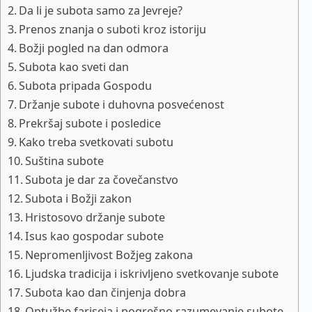
Da li je subota samo za Jevreje?
Prenos znanja o suboti kroz istoriju
Božji pogled na dan odmora
Subota kao sveti dan
Subota pripada Gospodu
Držanje subote i duhovna posvećenost
Prekršaj subote i posledice
Kako treba svetkovati subotu
Suština subote
Subota je dar za čovečanstvo
Subota i Božji zakon
Hristosovo držanje subote
Isus kao gospodar subote
Nepromenljivost Božjeg zakona
Ljudska tradicija i iskrivljeno svetkovanje subote
Subota kao dan činjenja dobra
Optužbe fariseja i pogrešno razumevanje subote