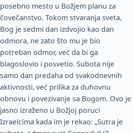
posebno mesto u Božjem planu za
čovečanstvo. Tokom stvaranja sveta,
Bog je sedmi dan izdvojio kao dan
odmora, ne zato što mu je bio
potreban odmor, već da bi ga
blagoslovio i posvetio. Subota nije
samo dan predaha od svakodnevnih
aktivnosti, već prilika za duhovnu
obnovu i povezivanje sa Bogom. Ovo je
jasno izraženo u Božjoj poruci
Izraelcima kada im je rekao: „Sutra je