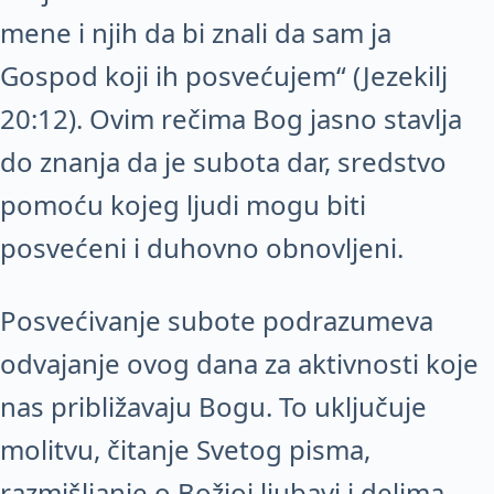
mene i njih da bi znali da sam ja
Gospod koji ih posvećujem“ (Jezekilj
20:12). Ovim rečima Bog jasno stavlja
do znanja da je subota dar, sredstvo
pomoću kojeg ljudi mogu biti
posvećeni i duhovno obnovljeni.
Posvećivanje subote podrazumeva
odvajanje ovog dana za aktivnosti koje
nas približavaju Bogu. To uključuje
molitvu, čitanje Svetog pisma,
razmišljanje o Božjoj ljubavi i delima,