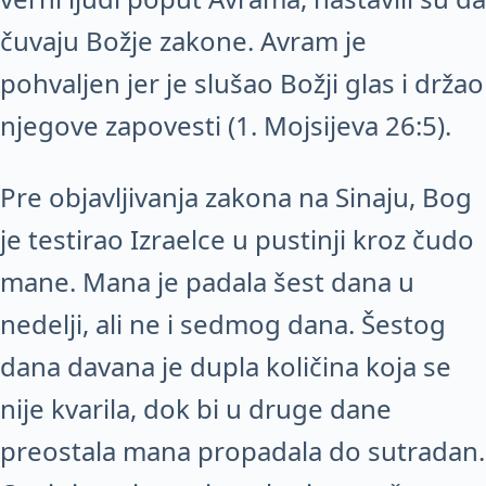
čuvaju Božje zakone. Avram je
pohvaljen jer je slušao Božji glas i držao
njegove zapovesti (1. Mojsijeva 26:5).
Pre objavljivanja zakona na Sinaju, Bog
je testirao Izraelce u pustinji kroz čudo
mane. Mana je padala šest dana u
nedelji, ali ne i sedmog dana. Šestog
dana davana je dupla količina koja se
nije kvarila, dok bi u druge dane
preostala mana propadala do sutradan.