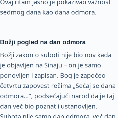
Ovaj ritam jasno je pokazivao važnost
sedmog dana kao dana odmora.
Božji pogled na dan odmora
Božji zakon o suboti nije bio nov kada
je objavljen na Sinaju – on je samo
ponovljen i zapisan. Bog je započeo
četvrtu zapovest rečima „Sećaj se dana
odmora…“, podsećajući narod da je taj
dan već bio poznat i ustanovljen.
Subota nije samo dan odmora, već dan