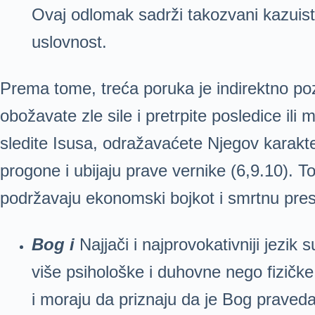
Ovaj odlomak sadrži takozvani kazuisti
uslovnost.
Prema tome, treća poruka je indirektno po
obožavate zle sile i pretrpite posledice i
sledite Isusa, odražavaćete Njegov karakter.
progone i ubijaju prave vernike (6,9.10). T
podržavaju ekonomski bojkot i smrtnu pre
Bog
i
Najjači i najprovokativniji jezi
više psihološke i duhovne nego fizičke –
i moraju da priznaju da je Bog praved