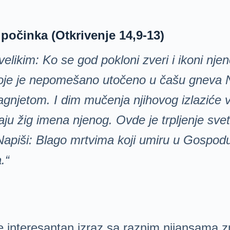
 počinka (Otkrivenje 14,9-13)
elikim: Ko se god pokloni zveri i ikoni njen
koje je nepomešano uto
čeno u
čašu gneva N
Jagnjetom. I dim mu
čenja njihovog izlazi
će v
imaju žig imena njenog. Ovde je trpljenje svet
Napiši: Blago mrtvima koji umiru u Gospod
.“
 interesantan izraz sa raznim nijansama zn