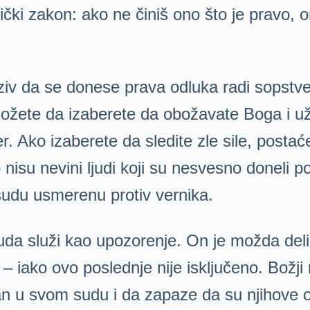
čki zakon: ako ne činiš ono što je pravo, o
ziv da se donese prava odluka radi sopstve
li možete da izaberete da obožavate Boga i
 Ako izaberete da sledite zle sile, postaćet
o nisu nevini ljudi koji su nesvesno doneli
sudu usmerenu protiv vernika.
k suda služi kao upozorenje. On je možda de
 iako ovo poslednje nije isključeno. Božji n
an u svom sudu i da zapaze da su njihove 