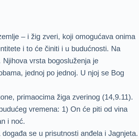
 zemlje – i žig zveri, koji omogućava onima
itete i to će činiti i u budućnosti. Na
. Njihova vrsta bogosluženja je
sobama, jednoj po jednoj. U njoj se Bog
kone, primaocima žiga zverinog (14,9.11).
i budućeg vremena: 1) On će piti od vina
n i noć.
događa se u prisutnosti anđela i Jagnjeta.