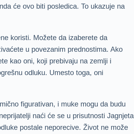
nda će ovo biti posledica. To ukazuje na
ne koristi. Možete da izaberete da
 uživaćete u povezanim prednostima. Ako
e kao oni, koji prebivaju na zemlji i
 pogrešnu odluku. Umesto toga, oni
limično figurativan, i muke mogu da budu
eprijatelji naći će se u prisutnosti Jagnjeta
odluke postale neporecive. Život ne može