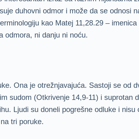
suje duhovni odmor i može da se odnosi n
 terminologiju kao Matej 11,28.29 – imenica
 odmora, ni danju ni noću.
uke. Ona je otrežnjavajuća. Sastoji se od d
im sudom (Otkrivenje 14,9-11) i suprotan de
ihu. Ljudi su doneli pogrešne odluke i nisu 
na tri poruke.