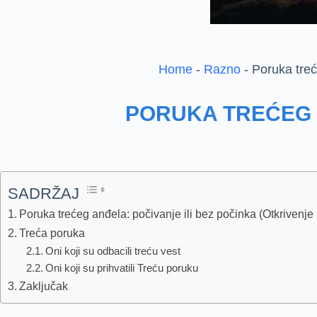
Home
-
Razno
-
Poruka tre
PORUKA TREĆEG
SADRŽAJ
Poruka trećeg anđela: počivanje ili bez počinka (Otkrivenje
Treća poruka
Oni koji su odbacili treću vest
Oni koji su prihvatili Treću poruku
Zaključak