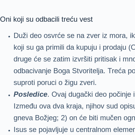
Oni koji su odbacili treću vest
Duži deo osvrće se na zver iz mora, ik
koji su ga primili da kupuju i prodaju (
druge će se zatim izvršiti pritisak i 
odbacivanje Boga Stvoritelja. Treća po
suproti poruci o žigu zveri.
Posledice
. Ovaj dugački deo počinje 
Između ova dva kraja, njihov sud opisu
gneva Božjeg; 2) on će biti mučen ogn
Isus se pojavljuje u centralnom eleme