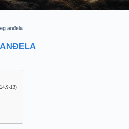
ćeg anđela
 ANĐELA
 14,9-13)