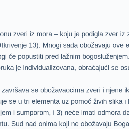
onu zveri iz mora – koju je podigla zver iz
Otkrivenje 13). Mnogi sada obožavaju ove ent
mnogi će popustiti pred lažnim bogosluženjem
ruka je individualizovana, obraćajući se o
i završava se obožavaocima zveri i njene i
je se u tri elementa uz pomoć živih slika 
jem i sumporom, i 3) neće imati odmora da
ntu. Sud nad onima koji ne obožavaju Boga 