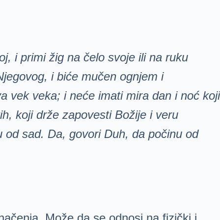
oj, i primi žig na
čelo svoje ili na ruku
jegovog, i bi
će mu
čen ognjem i
a vek veka; i ne
će imati mira dan i no
ć koji
ih, koji drže zapovesti Božije i veru
u od sad. Da, govori Duh, da po
činu od
ačenja. Može da se odnosi na fizički i