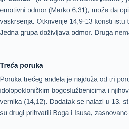
emotivni odmor (Marko 6,31), može da opi
vaskrsenja. Otkrivenje 14,9-13 koristi istu
Jedna grupa doživljava odmor. Druga nema
Tre
ć
a poruka
Poruka trećeg anđela je najduža od tri por
idolopokloničkim bogoslužbenicima i njihov
vernika (14,12). Dodatak se nalazi u 13. st
su drugi prihvatili Boga i Isusa, zasnovano 