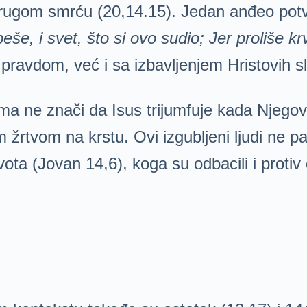
drugom smrću (20,14.15). Jedan anđeo pot
beše, i svet, što si ovo sudio; Jer proliše krv
avdom, već i sa izbavljenjem Hristovih sl
 ne znači da Isus trijumfuje kada Njegovi n
žrtvom na krstu. Ovi izgubljeni ljudi ne 
a (Jovan 14,6), koga su odbacili i protiv č