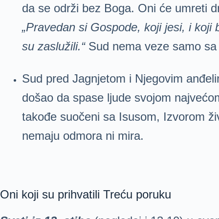
da se održi bez Boga. Oni će umreti 
„Pravedan
si Gospode, koji jesi, i koji 
su zaslužili.“
Sud nema veze samo sa pr
Sud pred Jagnjetom i Njegovim anđelima
došao da spase ljude svojom najvećom 
takođe suočeni sa Isusom, Izvorom život
nemaju odmora ni mira.
Oni koji su prihvatili Treću poruku