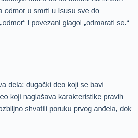
a odmor u smrti u Isusu sve do
 „odmor“ i povezani glagol „odmarati se.“
va dela: dugački deo koji se bavi
o koji naglašava karakteristike pravih
ozbiljno shvatili poruku prvog anđela, dok