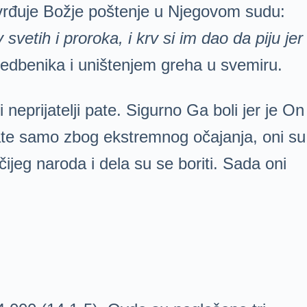
vrđuje Božje poštenje u Njegovom sudu:
 svetih i proroka, i krv si im dao da piju jer
edbenika i uništenjem greha u svemiru.
eprijatelji pate. Sigurno Ga boli jer je On
pate samo zbog ekstremnog očajanja, oni su
ijeg naroda i dela su se boriti. Sada oni