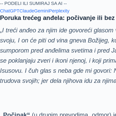
-- PODELI ILI SUMIRAJ SA AI --
ChatGPT
Claude
Gemini
Perplexity
Poruka trećeg anđela: počivanje ili bez
„I tre
ći an
đeo za njim ide govore
ći glasom v
svoju, I on
će piti od vina gneva Božijeg, 
sumporom pred an
đelima svetima i pred 
se poklanjaju zveri i ikoni njenoj, i koji pr
Isusovu. I
čuh glas s neba gde mi govori: 
trudova svojih; jer dela njihova idu za njima
„Počinak“
(u drugim prevodima „odmor) je